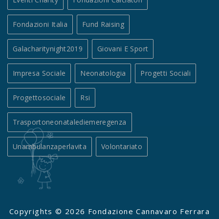
Fondazioni Italia
Fund Raising
Galacharitynight2019
Giovani E Sport
Impresa Sociale
Neonatologia
Progetti Sociali
Progettosociale
Rsi
Trasportoneonatalediemeregenza
Unambulanzaperlavita
Volontariato
Copyrights © 2026 Fondazione Cannavaro Ferrara