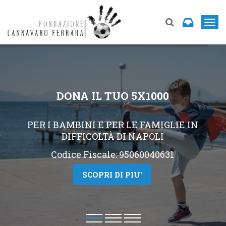
T
o
g
g
l
DONA IL TUO 5X1000
e
n
PER I BAMBINI E PER LE FAMIGLIE IN
a
DIFFICOLTÀ DI NAPOLI
v
i
Codice Fiscale:
95060040631
g
SCOPRI DI PIU'
a
t
i
o