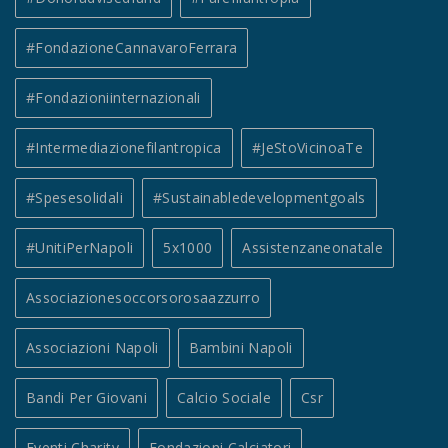
#FondazioneCannavaroFerrara
#fondazioniinternazionali
#intermediazionefilantropica
#JeStoVicinoaTe
#spesesolidali
#sustainabledevelopmentgoals
#UnitiPerNapoli
5x1000
Assistenzaneonatale
Associazionesoccorsorosaazzurro
Associazioni Napoli
Bambini Napoli
Bandi Per Giovani
Calcio Sociale
Csr
Eventi Charity
Fondazioni Calciatori