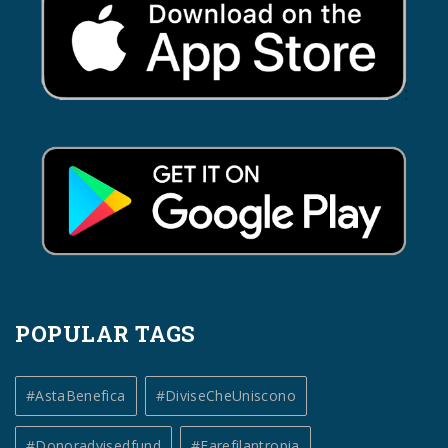
POPULAR TAGS
#AstaBenefica
#DiviseCheUniscono
#donoradvisedfund
#farefilantropia