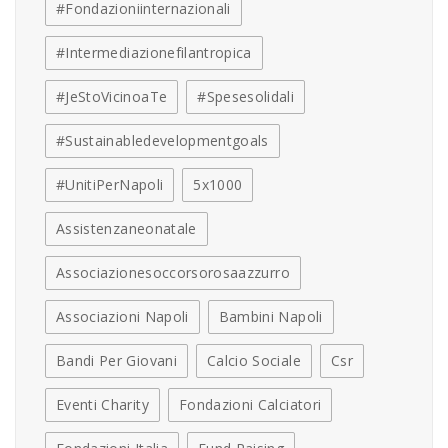
#fondazioniinternazionali
#intermediazionefilantropica
#JeStoVicinoaTe
#spesesolidali
#sustainabledevelopmentgoals
#UnitiPerNapoli
5x1000
Assistenzaneonatale
Associazionesoccorsorosaazzurro
Associazioni Napoli
Bambini Napoli
Bandi Per Giovani
Calcio Sociale
Csr
Eventi Charity
Fondazioni Calciatori