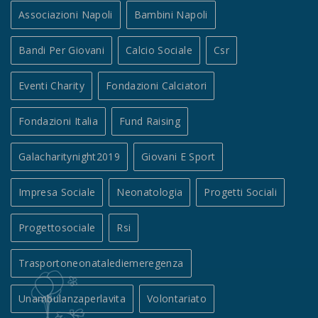
Associazioni Napoli
Bambini Napoli
Bandi Per Giovani
Calcio Sociale
Csr
Eventi Charity
Fondazioni Calciatori
Fondazioni Italia
Fund Raising
Galacharitynight2019
Giovani E Sport
Impresa Sociale
Neonatologia
Progetti Sociali
Progettosociale
Rsi
Trasportoneonatalediemeregenza
Unambulanzaperlavita
Volontariato