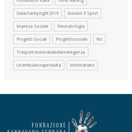
Fondazioni Italia
Fund Raising
Galacharitynight2019
Giovani E Sport
Impresa Sociale
Neonatologia
Progetti Sociali
Progettosociale
Rsi
Trasportoneonatalediemeregenza
Unambulanzaperlavita
Volontariato