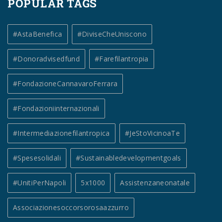
POPULAR TAGS
#AstaBenefica
#DiviseCheUniscono
#donoradvisedfund
#farefilantropia
#FondazioneCannavaroFerrara
#fondazioniinternazionali
#intermediazionefilantropica
#JeStoVicinoaTe
#spesesolidali
#sustainabledevelopmentgoals
#UnitiPerNapoli
5x1000
Assistenzaneonatale
Associazionesoccorsorosaazzurro