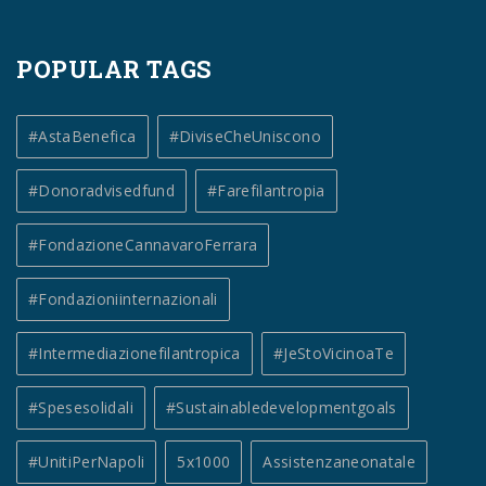
POPULAR TAGS
#AstaBenefica
#DiviseCheUniscono
#donoradvisedfund
#farefilantropia
#FondazioneCannavaroFerrara
#fondazioniinternazionali
#intermediazionefilantropica
#JeStoVicinoaTe
#spesesolidali
#sustainabledevelopmentgoals
#UnitiPerNapoli
5x1000
Assistenzaneonatale