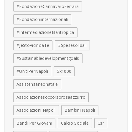
#FondazioneCannavaroFerrara
#fondazioniinternazionali
#intermediazionefilantropica
#JeStoVicinoaTe
#spesesolidali
#sustainabledevelopmentgoals
#UnitiPerNapoli
5x1000
Assistenzaneonatale
Associazionesoccorsorosaazzurro
Associazioni Napoli
Bambini Napoli
Bandi Per Giovani
Calcio Sociale
Csr